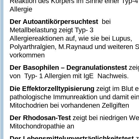
Reaktion des Körpers im Sinne einer Typ-4
Allergie
Der Autoantikörpersuchtest
bei
Metallbelastung zeigt Typ- 3
Allergiereaktionen auf, wie sie bei Lupus,
Polyarthralgien, M.Raynaud und weiteren 
vorkommen
Der Basophilen – Degranulationstest
zei
von Typ- 1 Allergien mit IgE Nachweis.
Die Effektorzelltypisierung
zeigt im Blut 
pathologische Immunreaktion und damit e
Mitochodrien bei vorhandenen Zellgiften
Der Rhodosan-Test
zeigt bei niedrigen We
Mitochondropathie an
Der Lebensmittelunverträglichkeitstest
z